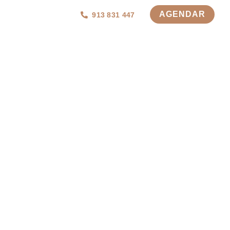
AGENDAR
913 831 447
iciais da
ntigos Senis)