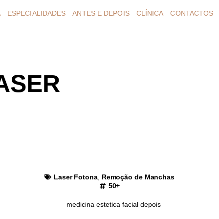
A
ESPECIALIDADES
ANTES E DEPOIS
CLÍNICA
CONTACTOS
ASER
anchas Superf
s Solares e Le
Laser Fotona
,
Remoção de Manchas
50+