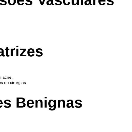
sões Vasculares
.
trizes
r acne.
s ou cirurgias.
s Benignas