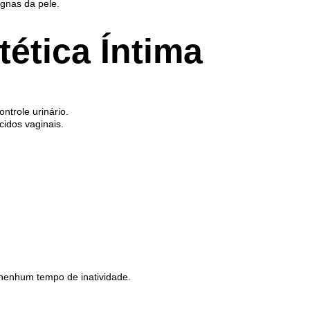
gnas da pele.
ética Íntima
ntrole urinário.
cidos vaginais.
nenhum tempo de inatividade.