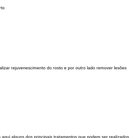
rto
lizar rejuvenescimento do rosto e por outro lado remover lesões
 aqui alguns dos principais tratamentos que podem ser realizados