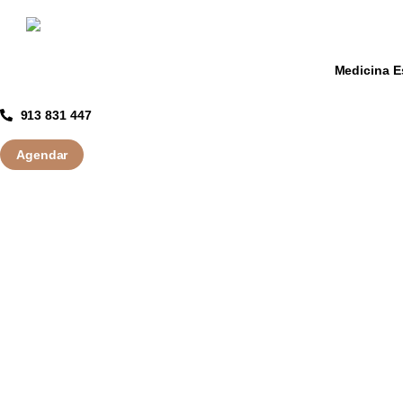
Medicina E
913 831 447
Agendar