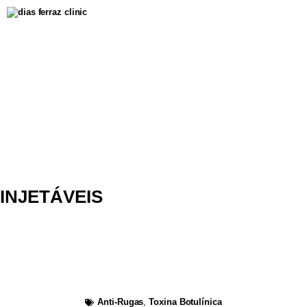
INJETÁVEIS
Redução de Rugas de
Expressão com Toxina
Botulinica
Anti-Rugas
,
Toxina Botulínica