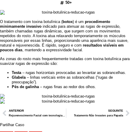
50+
O tratamento com toxina botulínica (
botox
) é um
procedimento
minimamente invasivo
indicado para atenuar as rugas de expressão,
também chamadas rugas dinâmicas, que surgem com os movimentos
repetidos do rosto. A toxina atua relaxando temporariamente os músculos
responsáveis por essas linhas, proporcionando uma aparência mais suave,
natural e rejuvenescida. É rápido, seguro e com
resultados visíveis em
poucos dias
, mantendo a expressividade facial.
As zonas do rosto mais frequentemente tratadas com toxina botulínica para
suavizar rugas de expressão são:
Testa
– rugas horizontais provocadas ao levantar as sobrancelhas.
Glabela
– linhas verticais entre as sobrancelhas (“rugas de
preocupação”).
Pés de galinha
– rugas finas ao redor dos olhos.
ANTERIOR
SEGUINTE
Rejuvenescimento Facial com tecnologia Fotona 4D
Tratamento Não Invasivo para Papada
Partilhar Caso